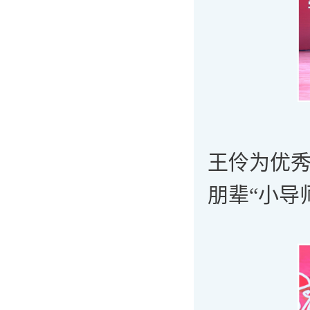
王伶为优
朋辈“小导