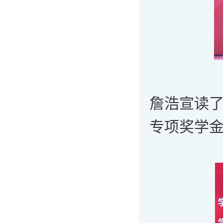
詹浩宣读了
专项奖学