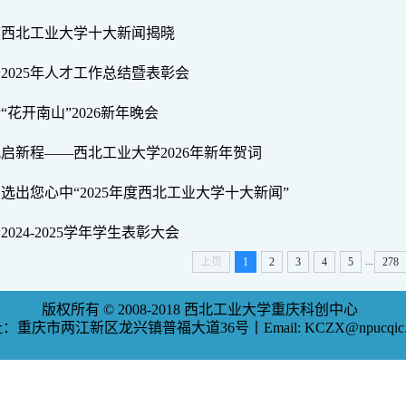
5年度西北工业大学十大新闻揭晓
开2025年人才工作总结暨表彰会
“花开南山”2026新年晚会
帆启新程——西北工业大学2026年新年贺词
！选出您心中“2025年度西北工业大学十大新闻”
2024-2025学年学生表彰大会
...
上页
1
2
3
4
5
278
版权所有 © 2008-2018 西北工业大学重庆科创中心
：重庆市两江新区龙兴镇普福大道36号丨Email: KCZX@npucqic.