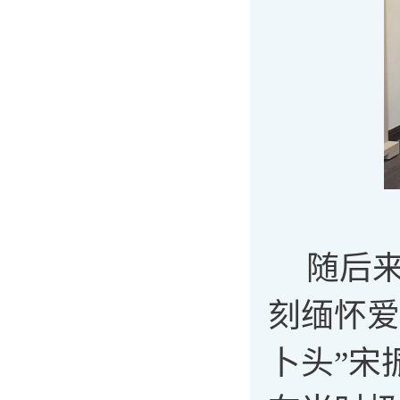
随后
刻缅怀爱
卜头”宋