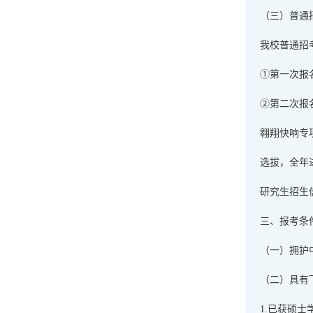
（三）普通
我校普通招
①第一次报名
②第二次报名
翱翔快响专
选拔，全年
研究生招生
三、报考条
（一）拥护
（二）具有
1.已获硕