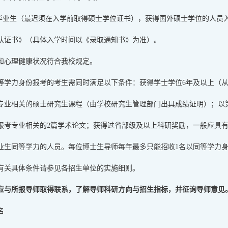
士毕业生（最迟须在入学前取得硕士学位证书），获得国外硕士学位的人员
认证书》（具体入学时间以《录取通知书》为准）。
和心理健康状况符合我校规定。
等学力身份报考的考生需同时满足以下条件：获得学士学位6年及以上（
专业相关的硕士研究生课程（由学校研究生管理部门出具成绩证明）；以
报考专业相关的2篇学术论文；获得过省部级及以上科研奖励，一般应具
业生同等学力的人员。每位博士生导师每年最多只能招收1名以同等学力
有关具体条件请参见各招生单位的实施细则。
应与所报导师取得联系，了解导师科研方向与招生指标，并征询导师意见
名