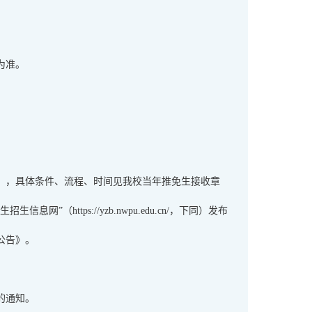
为准。
），具体条件、流程、时间见我校当年推免生接收章
https://yzb.nwpu.edu.cn/，下同）发布
公告》。
的通知。