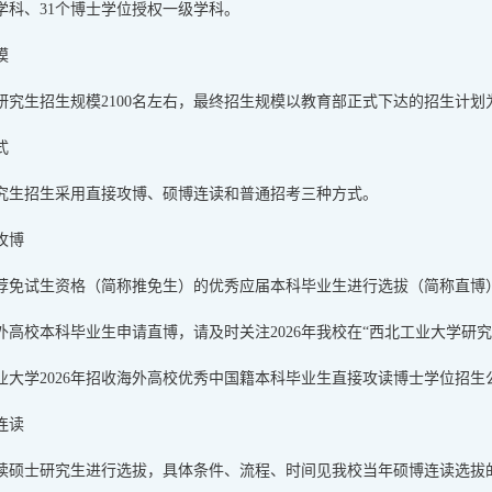
学科、31个博士学位授权一级学科。
模
博士研究生招生规模2100名左右，最终招生规模以教育部正式下达的招生计划
式
究生招生采用直接攻博、硕博连读和普通招考三种方式。
攻博
荐免试生资格（简称推免生）的优秀应届本科毕业生进行选拔（简称直博
高校本科毕业生申请直博，请及时关注2026年我校在“西北工业大学研究生招生信息网”（
业大学2026年招收海外高校优秀中国籍本科毕业生直接攻读博士学位招生
连读
读硕士研究生进行选拔，具体条件、流程、时间见我校当年硕博连读选拔