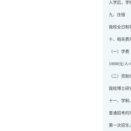
入学后，学
九、住宿
我校全日制
十、相关费
（一）学费
10000元/人
（二）资助
我校博士研
十一、学制
普通招考的
第一次招生入